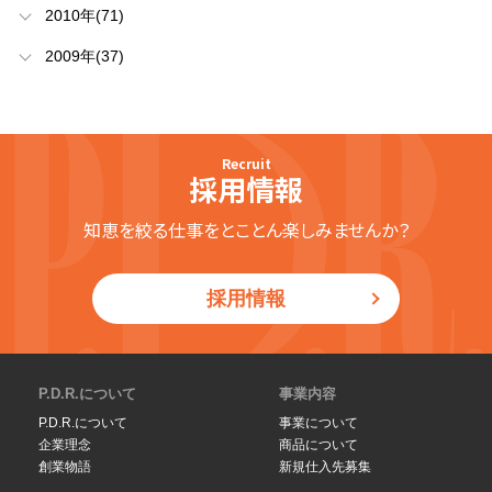
2010年(71)
2009年(37)
Recruit
採用情報
知恵を絞る仕事をとことん楽しみませんか？
採用情報
P.D.R.について
事業内容
P.D.R.について
事業について
企業理念
商品について
創業物語
新規仕入先募集