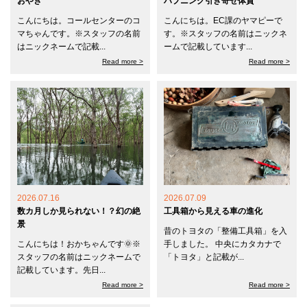
おやき
ハプニング引き寄せ体質
こんにちは。コールセンターのコ
こんにちは。EC課のヤマピーで
マちゃんです。※スタッフの名前
す。※スタッフの名前はニックネ
はニックネームで記載...
ームで記載しています...
Read more >
Read more >
2026.07.16
2026.07.09
数カ月しか見られない！？幻の絶
工具箱から見える車の進化
景
昔のトヨタの「整備工具箱」を入
こんにちは！おかちゃんです🌞※
手しました。 中央にカタカナで
スタッフの名前はニックネームで
「トヨタ」と記載が...
記載しています。先日...
Read more >
Read more >