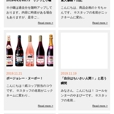
2018年9月Vol.75 サクッと小噺
素人修繕？日記
※小噺は過去分を随時アップして
こんにちは、商品企画のトモちゃ
おります。内容に時差がある場合
んです。 ※スタッフの名前がニッ
もありますが、是非ご...
クネームに変わ...
Read more >
Read more >
2019.11.21
2019.11.19
ボージョレー・ヌーボー！
「自分はちいさい人間！」と思う
瞬間
こんにちは！紙コップ担当のコウ
です。 ※スタッフの名前がニック
みなさん、こんにちは！ コールセ
ネームに変わり...
ンターのやまぴーです。 ※スタッ
フの名前...
Read more >
Read more >