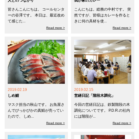
人とのつながり
我が家のカレー
皆さんこんにちは。 コールセンタ
こんにちは。総務の中村です。 突
ーの谷澤です。 本日は、最近改め
然ですが、皆様はカレーを作ると
て感じた...
きに何の具材を使...
Read more >
Read more >
2019.02.19
2019.02.15
しめ鯖
営繕日記「階段木調化」
マスク担当の秋山です。 お魚屋さ
今回の営繕日記は、鉄製階段の木
んでぴっかぴかの真鯖が売ってい
調化についてです。 P.D.R.の社内
たので、 しめ...
には階段が...
Read more >
Read more >