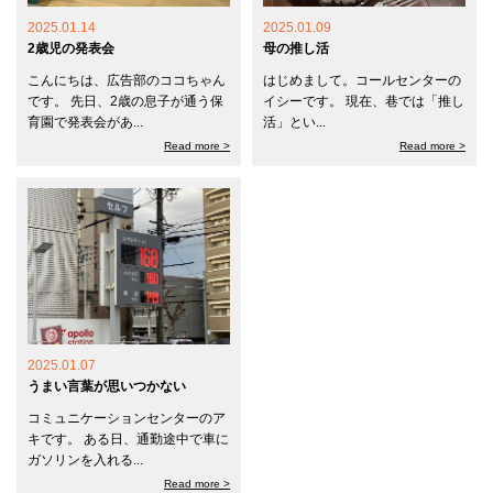
2025.01.14
2025.01.09
2歳児の発表会
母の推し活
こんにちは、広告部のココちゃん
はじめまして。コールセンターの
です。 先日、2歳の息子が通う保
イシーです。 現在、巷では「推し
育園で発表会があ...
活」とい...
Read more >
Read more >
2025.01.07
うまい言葉が思いつかない
コミュニケーションセンターのア
キです。 ある日、通勤途中で車に
ガソリンを入れる...
Read more >