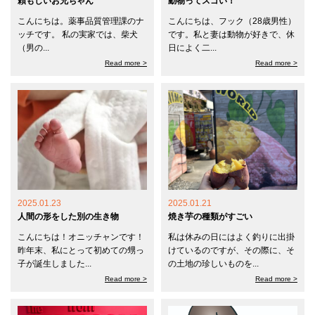
頼もしいお兄ちゃん
動物ってスゴい！
こんにちは。薬事品質管理課のナ
こんにちは、フック（28歳男性）
ッチです。 私の実家では、柴犬
です。私と妻は動物が好きで、休
（男の...
日によく二...
Read more >
Read more >
2025.01.23
2025.01.21
人間の形をした別の生き物
焼き芋の種類がすごい
こんにちは！オニッチャンです！
私は休みの日にはよく釣りに出掛
昨年末、私にとって初めての甥っ
けているのですが、その際に、そ
子が誕生しました...
の土地の珍しいものを...
Read more >
Read more >