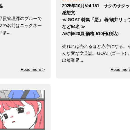
地
2025年10月Vol.151 サクのサク
感想文
品質管理課のブルーで
≪ GOAT 特集「悪」 著/朝井リョ
フの名前はニックネー
など54名 ≫
...
A5判/520頁 価格:510円(税込)
売れれば売れるほど赤字になる。
んな変な文芸誌、GOAT (ゴート) 
出版業界...
Read more >
Read mor