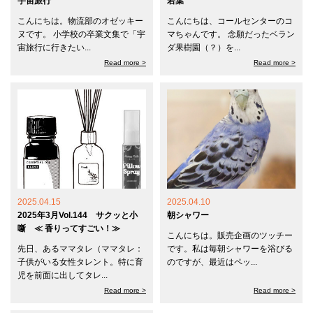
宇宙旅行
若葉
こんにちは。物流部のオゼッキー
こんにちは、コールセンターのコ
ヌです。 小学校の卒業文集で「宇
マちゃんです。 念願だったベラン
宙旅行に行きたい...
ダ果樹園（？）を...
Read more >
Read more >
2025.04.15
2025.04.10
2025年3月Vol.144 サクッと小
朝シャワー
噺 ≪ 香りってすごい！≫
こんにちは。販売企画のツッチー
先日、あるママタレ（ママタレ：
です。私は毎朝シャワーを浴びる
子供がいる女性タレント。特に育
のですが、最近はペッ...
児を前面に出してタレ...
Read more >
Read more >