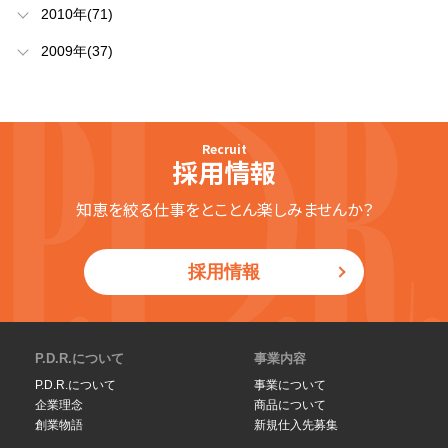
2010年(71)
2009年(37)
Recruit
採用情報
知恵を絞る仕事をとことん楽しみませんか？
採用情報
P.D.R.について
事業内容
P.D.R.について
事業について
企業理念
商品について
創業物語
新規仕入先募集