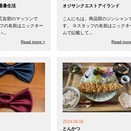
避暑生活
オジサンクエストアイランド
広告部のマッツンで
こんにちは。商品部のジンシャン
ッフの名前はニックネー
す。 ※スタッフの名前はニックネ
..
ムで記載して...
Read more >
Read mor
2024.08.06
とんかつ