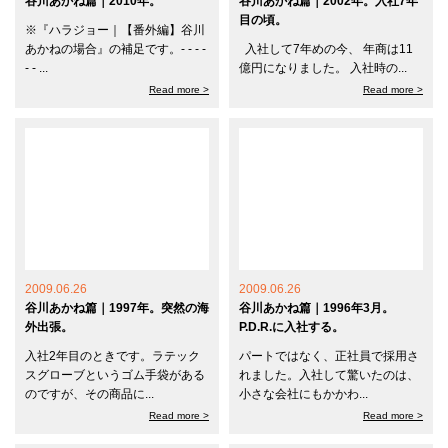
谷川あかね篇｜2010年。
谷川あかね篇｜2002年。入社7年
目の頃。
※『ハラジョー｜【番外編】谷川
あかねの場合』の補足です。- - - -
入社して7年めの今、 年商は11
- - ...
億円になりました。 入社時の...
Read more >
Read more >
2009.06.26
2009.06.26
谷川あかね篇｜1997年。突然の海
谷川あかね篇｜1996年3月。
外出張。
P.D.R.に入社する。
入社2年目のときです。ラテック
パートではなく、正社員で採用さ
スグローブというゴム手袋がある
れました。入社して驚いたのは、
のですが、その商品に...
小さな会社にもかかわ...
Read more >
Read more >