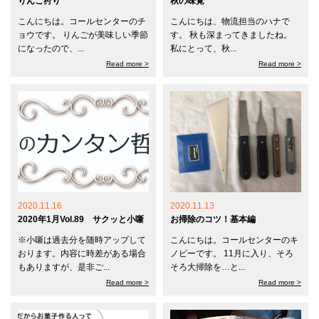
りんご狩り
秋の味覚
こんにちは。コールセンターのチ
こんにちは、物流担当のハナで
ョウです。 りんごが美味しい季節
す。 秋も深まってきましたね。
になったので、...
私にとって、秋...
Read more >
Read more >
2020.11.16
2020.11.13
2020年1月Vol.89 サクッと小噺
お掃除のコツ！基本編
※小噺は過去分を随時アップして
こんにちは。コールセンターのキ
おります。内容に時差がある場合
ノピーです。 11月に入り、そろ
もありますが、是非ご...
そろ大掃除を…と...
Read more >
Read more >