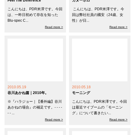
Feel The Difference
カヌーポロ
こんにちは、PDR米澤です。今回
こんにちは、PDR米澤です。今
は、一昨日初めて存在を知った
回は弊社社員の國安（24歳、女
Blu-spec C...
性）が日...
Read more >
Read more >
2010.05.19
2010.05.18
谷川あかね篇｜2010年。
モーニング
※『ハラジョー｜【番外編】谷川
こんにちは、PDR米澤です。今回
あかねの場合』の補足です。- - - -
は最近マイブームの「モーニン
- - ...
グ」について書きたい...
Read more >
Read more >