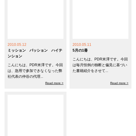
2010.05.12
2010.05.11
ミッション パッション ハイテ
5月の1冊
ンション
こんにちは、PDR米澤です。今回
こんにちは、PDR米澤です。今回
は毎月恒例の独断と偏見に基づい
は、急用で参加できなくなった弊
た書籍紹介をさせて...
社代表の仲谷の代理...
Read more >
Read more >