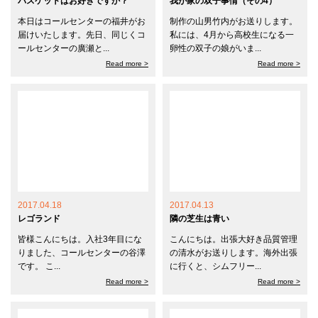
バスケットはお好きですか？
我が家の双子事情（その4）
本日はコールセンターの福井がお
制作の山男竹内がお送りします。
届けいたします。先日、同じくコ
私には、4月から高校生になる一
ールセンターの廣瀬と...
卵性の双子の娘がいま...
Read more >
Read more >
2017.04.18
2017.04.13
レゴランド
隣の芝生は青い
皆様こんにちは。入社3年目にな
こんにちは。出張大好き品質管理
りました、コールセンターの谷澤
の清水がお送りします。海外出張
です。 こ...
に行くと、シムフリー...
Read more >
Read more >