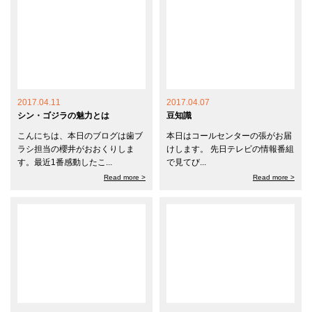
2017.04.11
2017.04.07
シン・ゴジラの魅力とは
豆知識
こんにちは、本日のブログは歯ブ
本日はコールセンターの張がお届
ラシ担当の櫻井がおおくりしま
けします。 先日テレビの情報番組
す。最近1番感動したこ...
で見てび...
Read more >
Read more >