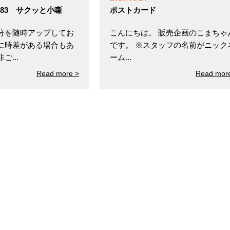
ol.83 サクッと小噺
ポストカード
分を随時アップしてお
こんにちは。 販売企画のこまちゃ
に時差がある場合もあ
です。 ※スタッフの名前がニック
...
ーム...
Read more >
Read mor