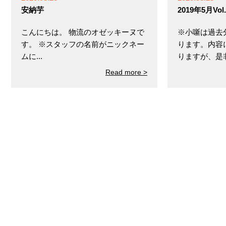
安納芋
2019年5月V
こんにちは。 物流のオゼッキーヌで
※小噺は過去
す。 ※スタッフの名前がニックネー
ります。内容
ムに...
りますが、是非ご
Read more >