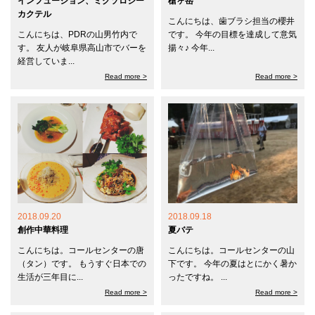
インフュージョン、ミクソロジー
槍ヶ岳
カクテル
こんにちは、歯ブラシ担当の櫻井
こんにちは、PDRの山男竹内で
です。 今年の目標を達成して意気
す。 友人が岐阜県高山市でバーを
揚々♪ 今年...
経営していま...
Read more >
Read more >
2018.09.20
2018.09.18
創作中華料理
夏バテ
こんにちは。コールセンターの唐
こんにちは。コールセンターの山
（タン）です。 もうすぐ日本での
下です。 今年の夏はとにかく暑か
生活が三年目に...
ったですね。 ...
Read more >
Read more >