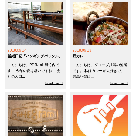
2018.09.14
2018.09.13
営繕日記「ハンギングパラソル」
豆カレー
こんにちは、PDRの山男竹内で
こんにちは、グローブ担当の池尾
す。 今年の夏は暑いですね。 会
です。 私はカレーが大好きで、
社の入口...
最高記録は...
Read more >
Read more >