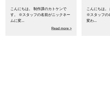
こんにちは。 制作課のカトケンで
こんにちは。
す。 ※スタッフの名前がニックネー
※スタッフの
ムに変...
変わ...
Read more >