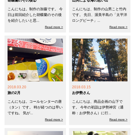
胡蝶蘭のその後②
山男による海の思い出
こんにちは。制作の加藤です。 今
こんにちは、制作の山男こと竹内
日は前回紹介した胡蝶蘭のその後
です。 先日、渥美半島の「太平洋
を紹介したいと思...
ロングビーチ」...
Read more >
Read more >
2018.03.20
2018.03.15
旅の2月
お伊勢さん
こんにちは。コールセンターの唐
こんにちは、商品企画の山下で
（タン）です。 時が経つのは早い
す。 今年の初詣は伊勢神宮（通
ですね。 気が...
称：お伊勢さん）に行...
Read more >
Read more >