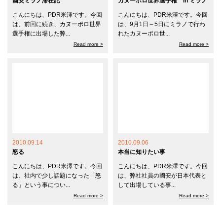
國安ミラノ滞在記
カヌーポロ世界選手権 in ミラノ
こんにちは、PDR米澤です。今回
こんにちは、PDR米澤です。今回
は、前回に続き、カヌーポロ世界
は、9月1日～5日にミラノで行わ
選手権に出場した弊...
れたカヌーポロ世...
Read more >
Read more >
2010.09.14
2010.09.06
怒る
本当に知りたい事
こんにちは、PDR米澤です。今回
こんにちは、PDR米澤です。今回
は、社内で少し話題になった「怒
は、弊社社員の國安が日本代表と
る」という事につい...
して出場している事...
Read more >
Read more >