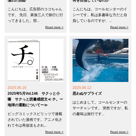
憧れの別邸
何を目指しているのか
こんにちは。広告部のココちゃん
こんにちは。コールセンターのイ
です。 先日、家族三人で旅行に行
シーです。私は多趣味な方だと自
ってきました。宿...
負しているのですが、...
Read more >
Read more >
2025.06.16
2025.06.12
2025年5月Vol.146 サクッと小
思わぬサプライズ
噺 サクっと読書感想文≪ チ。ー
はじめまして。コールセンターの
地球の運動についてー≫
サーチャンです。 突然ですが、私
ビッグコミックスピリッツで連載
の趣味は旅行です...
されていた漫画です。アニメ化さ
れて今は再放送もされ...
Read more >
Read more >