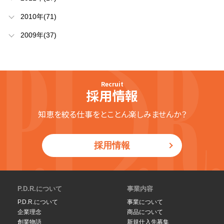
2010年(71)
2009年(37)
Recruit
採用情報
知恵を絞る仕事をとことん楽しみませんか？
採用情報
P.D.R.について
事業内容
P.D.R.について
事業について
企業理念
商品について
創業物語
新規仕入先募集