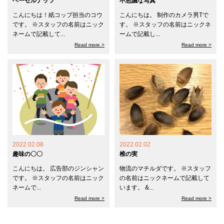
ヘーゼルナッツ
不思議な写真
こんにちは！紙コップ担当のコウ
こんにちは。 制作のカメラ男Tで
です。 ※スタッフの名前はニック
す。 ※スタッフの名前はニックネ
ネームで記載して...
ームで記載し...
Read more >
Read more >
2022.02.08
2022.02.02
趣味の〇〇
椎の実
こんにちは。 広告部のジンシャン
物流のマチルダです。 ※スタッフ
です。 ※スタッフの名前はニック
の名前はニックネームで記載して
ネームで...
います。 &...
Read more >
Read more >