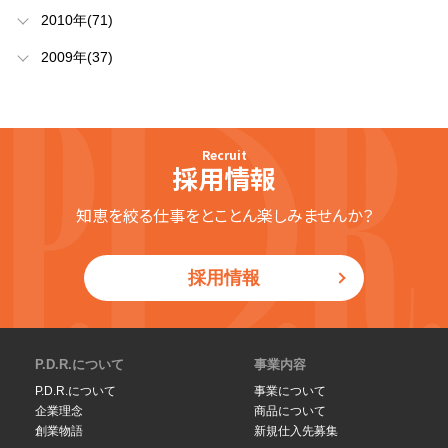
2010年(71)
2009年(37)
Recruit
採用情報
知恵を絞る仕事をとことん楽しみませんか？
採用情報
P.D.R.について
事業内容
P.D.R.について
事業について
企業理念
商品について
創業物語
新規仕入先募集