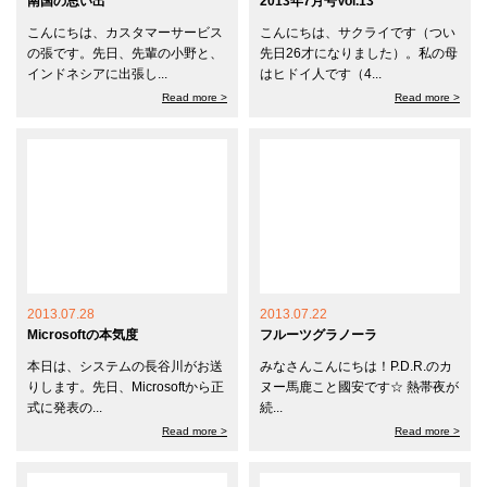
南国の思い出
2013年7月号Vol.13
こんにちは、カスタマーサービス
こんにちは、サクライです（つい
の張です。先日、先輩の小野と、
先日26才になりました）。私の母
インドネシアに出張し...
はヒドイ人です（4...
Read more >
Read more >
2013.07.28
2013.07.22
Microsoftの本気度
フルーツグラノーラ
本日は、システムの長谷川がお送
みなさんこんにちは！P.D.R.のカ
りします。先日、Microsoftから正
ヌー馬鹿こと國安です☆ 熱帯夜が
式に発表の...
続...
Read more >
Read more >