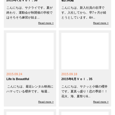
2015年7月Ｖｏｌ．36
私の同期
こんにちは、サクライです。夏が
こんにちは、新入社員の谷澤で
終わり、運動会が秋開催の学校で
す。入社してから、早7ヶ月が経
はそろそろ練習が始ま...
とうとしています。&n...
Read more >
Read more >
2015.09.24
2015.09.18
Life Is Beautiful
2015年6月Ｖｏｌ．35
こんにちは、最近レンタル映画に
こんにちは、サクッと小噺の櫻井
ハマっている櫻井です。 毎週...
です。夏真っ盛り！恋の季節！！
花火、海、夏祭り&...
Read more >
Read more >