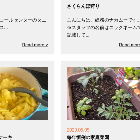
さくらんぼ狩り
 コールセンターのタニ
こんにちは。総務のナカムーです
...
※スタッフの名前はニックネーム
記載して...
Read more >
Read mor
2023.05.09
ケーキ
毎年恒例の家庭菜園