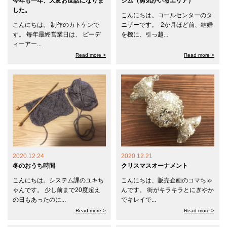
今年も一年、大変お世話になりま
ジム（勇気がいるエリア）
した。
こんにちは。コールセンターのタ
こんにちは。 制作のカトケンで
ニザーです。 2か月ほど前、結婚
す。 毎年最終営業日は、 ピーデ
を機に、引っ越...
ィーアー...
Read more >
Read more >
2020.12.24
2020.12.21
冬のおうち時間
クリスマスオーナメント
こんにちは。システム課のユキち
こんにちは、販売企画のコマちゃ
ゃんです。 少し前まで20度超え
んです。 街がキラキラとにぎやか
の日もあったのに...
でキレイで...
Read more >
Read more >