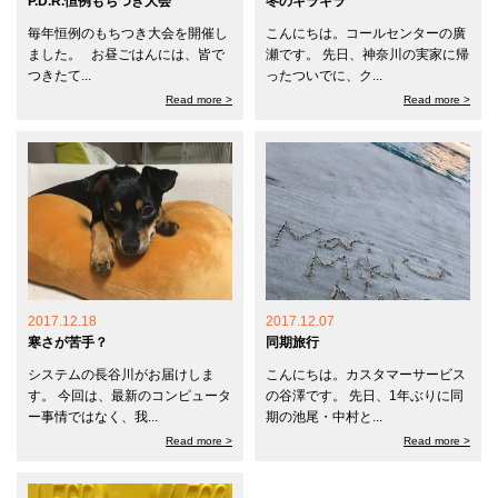
P.D.R.恒例もちつき大会
冬のキラキラ
毎年恒例のもちつき大会を開催し
こんにちは。コールセンターの廣
ました。 お昼ごはんには、皆で
瀬です。 先日、神奈川の実家に帰
つきたて...
ったついでに、ク...
Read more >
Read more >
2017.12.18
2017.12.07
寒さが苦手？
同期旅行
システムの長谷川がお届けしま
こんにちは。カスタマーサービス
す。 今回は、最新のコンピュータ
の谷澤です。 先日、1年ぶりに同
ー事情ではなく、我...
期の池尾・中村と...
Read more >
Read more >