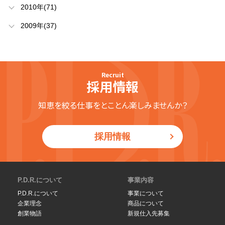
2010年(71)
2009年(37)
Recruit
採用情報
知恵を絞る仕事をとことん楽しみませんか？
採用情報
P.D.R.について
事業内容
P.D.R.について
事業について
企業理念
商品について
創業物語
新規仕入先募集