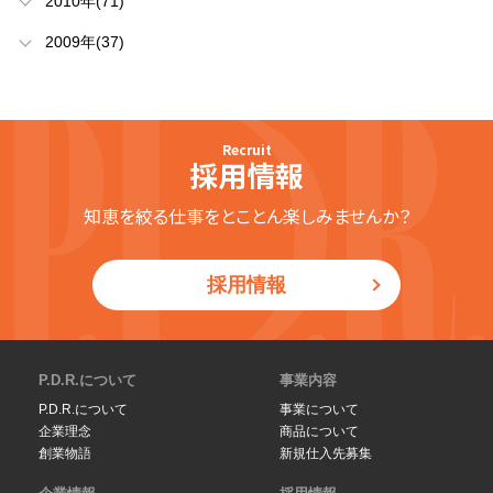
2010年(71)
2009年(37)
Recruit
採用情報
知恵を絞る仕事をとことん楽しみませんか？
採用情報
P.D.R.について
事業内容
P.D.R.について
事業について
企業理念
商品について
創業物語
新規仕入先募集