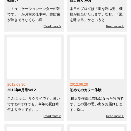
勘違い
自分撮り30分
コミュニケーションセンターの張
本日のブログは「嵐を呼ぶ男」棚
です。一か月前の仕事中、突如歯
橋が担当いたします。なぜ、「嵐
が泣きそうなくらい痛...
を呼ぶ男」かというと...
Read more >
Read more >
2012.08.30
2012.08.28
2012年8月号Vol.2
初めてのカヌー体験
こんにちは。サクライです。暑い
最近制作部に異動になった竹内で
ですね!!!それでも、今年の夏は昨
す。この夏の思い出をお届けしま
年よりラクです。...
す。&n...
Read more >
Read more >