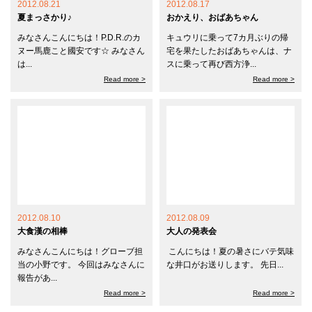
2012.08.21
2012.08.17
夏まっさかり♪
おかえり、おばあちゃん
みなさんこんにちは！P.D.R.のカ
キュウリに乗って7カ月ぶりの帰
ヌー馬鹿こと國安です☆ みなさん
宅を果たしたおばあちゃんは、ナ
は...
スに乗って再び西方浄...
Read more >
Read more >
2012.08.10
2012.08.09
大食漢の相棒
大人の発表会
みなさんこんにちは！グローブ担
こんにちは！夏の暑さにバテ気味
当の小野です。 今回はみなさんに
な井口がお送りします。 先日...
報告があ...
Read more >
Read more >