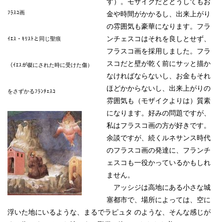
す）。モザイクだとどうしてもお
ﾌﾗｽｺ画
金や時間がかかるし、出来上がり
の雰囲気も豪華になります。フラ
ンチェスコはそれを良しとせず、
ｲｴｽ・ｷﾘｽﾄと同じ聖痕
フラスコ画を採用しました。フラ
スコだと壁が乾く前にサッと描か
（ｲｴｽが磔にされた時に受けた傷）
なければならないし、お金もそれ
ほどかからないし、出来上がりの
をさずかるﾌﾗﾝﾁｪｽｺ
雰囲気も（モザイクよりは）質素
になります。好みの問題ですが、
私はフラスコ画の方が好きです。
余談ですが、続くルネサンス時代
のフラスコ画の発達に、フランチ
ェスコも一役かっているかもしれ
ません。
アッシジは高地にある小さな城
塞都市で、場所によっては、空に
浮いた地にいるような、まるでラピュタ のような、そんな感じが