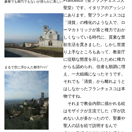
Francesco（聖フランチェスコ大
豪奢でも精巧でもないが清らかに美しい
聖堂）です。イタリアのアッシジ
にあります。聖フランチェスコは
「清貧」の権化のような人で、ロ
ーマカトリックが富と権力でおか
しくなっている時代に、質素な禁
欲生活を貫きました。しかし世渡
り上手なところもあって、教皇庁
に従順な態度を示したために権力
からも認められ、信者も順調に増
まるで空に浮かんだ都市ｱｯｼｼﾞ
え、一大組織になったそうです。
それでも「清貧」から離れようと
はしなかったフランチェスコは本
物ですね。
それまで教会内部に描かれる絵
はモザイクが主流でした（字が読
めない人が多かったので、聖書や
聖人の話を絵で説明するんで