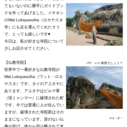
てもいないのに勝手にガイドブッ
クを作ってあげました。イチオシ
のWat Lokayasutha（ロカヤスタ
寺）にも足を運んでくれたそう
で、とっても嬉しいです♥
今日は、私が好きな寺院について
少しお話させてください。
【仏教寺院】
ﾆﾔﾘ いい表情でしょう？
世界中で一番好きな仏教寺院が
Wat Lokayasutha（ワット・ロカ
ヤスタ）です。タイのアユタヤに
あります。アユタヤはビルマ軍
（現ミャンマー）に破壊された町
です。今では普通に人が住んでい
ますが、破壊された寺院群はその
ﾜｯﾄ・ﾎﾟｰ
ままになっています。首のない仏
像が並び、体から切り離されて木