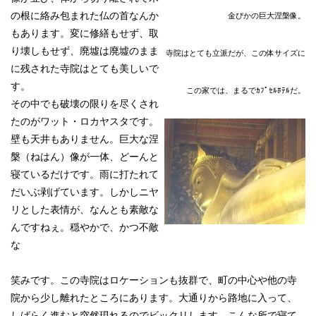
の根に絡み包まれた仏の首なんか
金ぴかの巨大涅槃像。
もあります。変に修繕もせず、取
り壊しもせず、廃墟は廃墟のまま
寺院はとても立派だが、この体サイズに
に残された寺院はとても美しいで
す。
この家では、まるでｶﾌﾟｾﾙﾎﾃﾙだ。
その中でも破壊の限りを尽くされ
たのがワット・ロカヤスタです。
壁も天井もありません。巨大な涅
槃（ねはん）像が一体、どーんと
寝ているだけです。雨に打たれて
だいぶ剥げています。しかしニヤ
リとした表情が、なんとも素敵な
んですねぇ。穏やかで、かつ不敵
な
笑みです。この寺院はロケーションも抜群で、町の中心や他の寺
院から少し離れたところにあります。大通りから路地に入って、
しばらく進むと突然現れるのでビックリします。こんな所で寝て