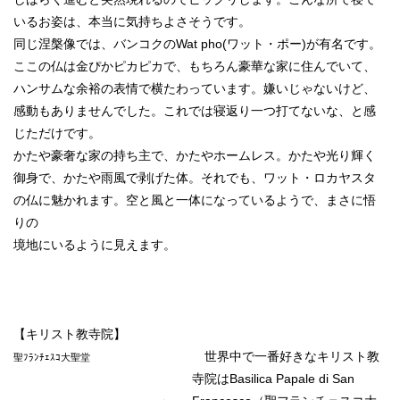
いるお姿は、本当に気持ちよさそうです。
同じ涅槃像では、バンコクのWat pho(ワット・ポー)が有名です。
ここの仏は金ぴかピカピカで、もちろん豪華な家に住んでいて、
ハンサムな余裕の表情で横たわっています。嫌いじゃないけど、
感動もありませんでした。これでは寝返り一つ打てないな、と感
じただけです。
かたや豪奢な家の持ち主で、かたやホームレス。かたや光り輝く
御身で、かたや雨風で剥げた体。それでも、ワット・ロカヤスタ
の仏に魅かれます。空と風と一体になっているようで、まさに悟
りの
境地にいるように見えます。
【キリスト教寺院】
世界中で一番好きなキリスト教
聖ﾌﾗﾝﾁｪｽｺ大聖堂
寺院はBasilica Papale di San