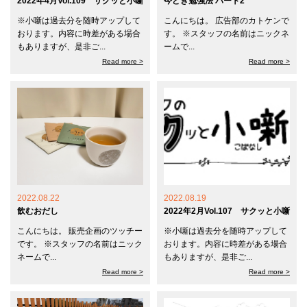
2022年4月Vol.109 サクッと小噺
今どき勉強法 パート2
※小噺は過去分を随時アップして
こんにちは。 広告部のカトケンで
おります。内容に時差がある場合
す。 ※スタッフの名前はニックネ
もありますが、是非ご...
ームで...
Read more >
Read more >
2022.08.22
2022.08.19
飲むおだし
2022年2月Vol.107 サクッと小噺
こんにちは。 販売企画のツッチー
※小噺は過去分を随時アップして
です。 ※スタッフの名前はニック
おります。内容に時差がある場合
ネームで...
もありますが、是非ご...
Read more >
Read more >