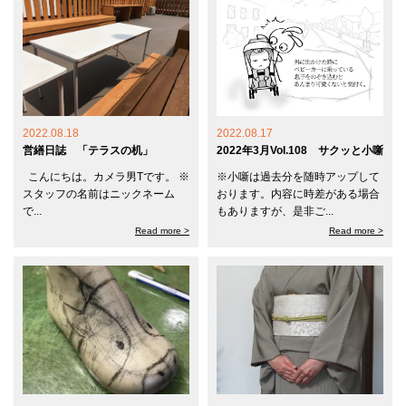
2022.08.18
2022.08.17
営繕日誌 「テラスの机」
2022年3月Vol.108 サクッと小噺
こんにちは。カメラ男Tです。 ※
※小噺は過去分を随時アップして
スタッフの名前はニックネーム
おります。内容に時差がある場合
で...
もありますが、是非ご...
Read more >
Read more >