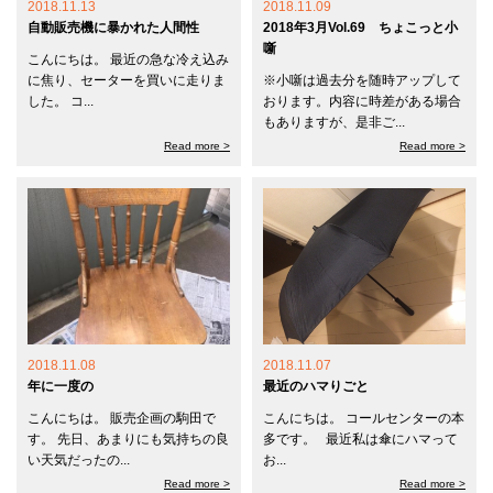
2018.11.13
2018.11.09
自動販売機に暴かれた人間性
2018年3月Vol.69 ちょこっと小
噺
こんにちは。 最近の急な冷え込み
に焦り、セーターを買いに走りま
※小噺は過去分を随時アップして
した。 コ...
おります。内容に時差がある場合
もありますが、是非ご...
Read more >
Read more >
2018.11.08
2018.11.07
年に一度の
最近のハマりごと
こんにちは。 販売企画の駒田で
こんにちは。 コールセンターの本
す。 先日、あまりにも気持ちの良
多です。 最近私は傘にハマって
い天気だったの...
お...
Read more >
Read more >