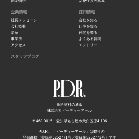
創業物語
新規仕入先募集
企業情報
採用情報
社長メッセージ
会社を知る
会社概要
仕事を知る
沿革
仲間を知る
事業所
よくある質問
アクセス
エントリー
スタッフブログ
歯科材料の通販
株式会社ピーディーアール
〒468-0015 愛知県名古屋市天白区原4-106
「P.D.R.」「ピーディーアール」は弊社の
登録商標［登録第5252771号／登録第5252772号］です