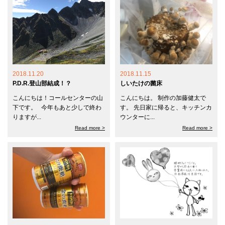
2018.11.20
2018.11.15
P.D.R.登山部結成！？
しいたけの菌床
こんにちは！コールセンターの山
こんにちは。 制作の加藤健太で
下です。 今年もあと少しで終わ
す。 先日家に帰ると、キッチンカ
りますが...
ウンターに...
Read more >
Read more >