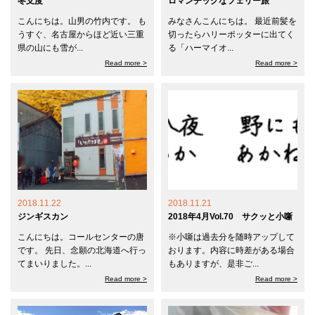
冬支度
ロマンチックなフェリー旅
こんにちは。山男の竹内です。 も
みなさんこんにちは。 最近前髪を
うすぐ、名古屋からほど近い三重
切ったらハリーポッターに出てく
県の山にも雪が...
る「ハーマイオ...
Read more >
Read more >
2018.11.22
2018.11.21
ジンギスカン
2018年4月Vol.70 サクッと小噺
こんにちは。コールセンターの唐
※小噺は過去分を随時アップして
です。 先日、念願の北海道へ行っ
おります。内容に時差がある場合
てまいりました。...
もありますが、是非ご...
Read more >
Read more >