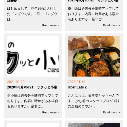
読書欲
2020年9月Vol.92 サクッと小噺
はじめまして、昨年9月に入社し
※小噺は過去分を随時アップして
たゴンゾウです。 私、ゴンゾウ
おります。内容に時差がある場合
は...
もありますが、是非ご...
Read more >
Read more >
2021.01.20
2021.01.19
2020年8月Vol.91 サクッと小噺
Uber Eats 2
※小噺は過去分を随時アップして
こんにちは。薬事課ヤッちゃんで
おります。内容に時差がある場合
す。 少し前のスタッフブログで販
もありますが、是非ご...
売企画のコウが ...
Read more >
Read more >