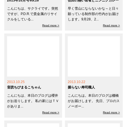
2013年10月号Vol.16
住田の熱い若者とニンニクカレー
こんにちは、サクライです。突然
早く雪山にならないかな～と日々
ですが、P.D.R.で貴金属のリサイ
願っている制作部の竹内がお届け
クルをしている...
します。9月28、2...
Read more >
Read more >
2013.10.25
2013.10.22
音読ちびまるこちゃん
握らない寿司職人
こんにちは、本日のブログは櫻井
こんにちは。本日のブログは棚橋
がお送りします。 私の家にはＴＶ
がお届けします。 先日、プロのス
がありま...
ノーボー...
Read more >
Read more >