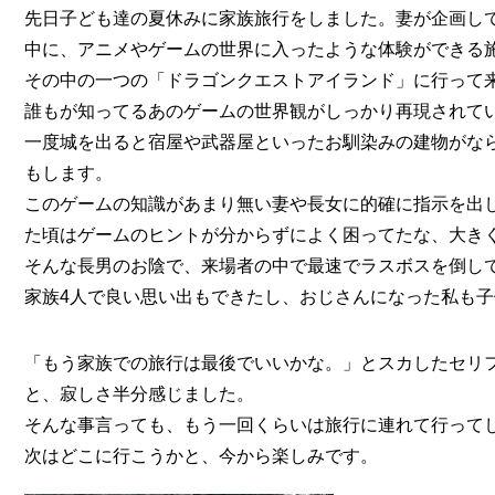
先日子ども達の夏休みに家族旅行をしました。妻が企画し
中に、アニメやゲームの世界に入ったような体験ができる
その中の一つの「ドラゴンクエストアイランド」に行って
誰もが知ってるあのゲームの世界観がしっかり再現されて
一度城を出ると宿屋や武器屋といったお馴染みの建物がな
もします。
このゲームの知識があまり無い妻や長女に的確に指示を出
た頃はゲームのヒントが分からずによく困ってたな、大き
そんな長男のお陰で、来場者の中で最速でラスボスを倒し
家族4人で良い思い出もできたし、おじさんになった私も
「もう家族での旅行は最後でいいかな。」とスカしたセリ
と、寂しさ半分感じました。
そんな事言っても、もう一回くらいは旅行に連れて行って
次はどこに行こうかと、今から楽しみです。