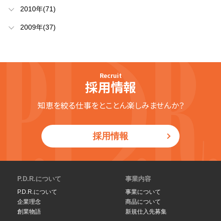
2010年(71)
2009年(37)
Recruit
採用情報
知恵を絞る仕事をとことん楽しみませんか？
採用情報
P.D.R.について
事業内容
P.D.R.について
事業について
企業理念
商品について
創業物語
新規仕入先募集