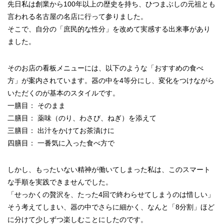
先日私は創業から100年以上の歴史を持ち、ひつまぶしの元祖とも
言われる名古屋の名店に行って参りました。
そこで、自分の「庶民的な性分」を改めて実感する出来事があり
ました。
そのお店の看板メニューには、以下のような「おすすめの食べ
方」が案内されています。器の中を4等分にし、変化をつけながら
いただくのが基本のスタイルです。
一膳目： そのまま
二膳目： 薬味（のり、わさび、ねぎ）を添えて
三膳目： 出汁をかけてお茶漬けに
四膳目： 一番気に入った食べ方で
しかし、もったいない精神が働いてしまった私は、このスマート
な手順を実践できませんでした。
「せっかくの贅沢を、たった4回で終わらせてしまうのは惜しい」
そう考えてしまい、器の中でさらに細かく、なんと「8分割」ほど
に分けて少しずつ楽しむことにしたのです。