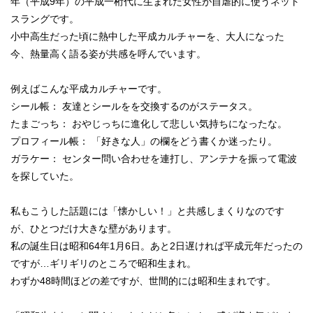
年（平成9年）の平成一桁代に生まれた女性が自虐的に使うネット
スラングです。
小中高生だった頃に熱中した平成カルチャーを、大人になった
今、熱量高く語る姿が共感を呼んでいます。
例えばこんな平成カルチャーです。
シール帳： 友達とシールをを交換するのがステータス。
たまごっち： おやじっちに進化して悲しい気持ちになったな。
プロフィール帳： 「好きな人」の欄をどう書くか迷ったり。
ガラケー： センター問い合わせを連打し、アンテナを振って電波
を探していた。
私もこうした話題には「懐かしい！」と共感しまくりなのです
が、ひとつだけ大きな壁があります。
私の誕生日は昭和64年1月6日。あと2日遅ければ平成元年だったの
ですが…ギリギリのところで昭和生まれ。
わずか48時間ほどの差ですが、世間的には昭和生まれです。