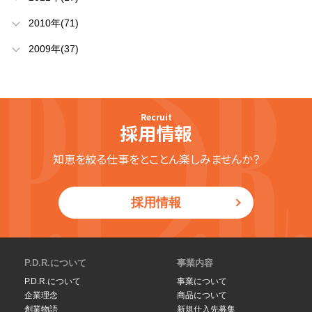
2010年(71)
2009年(37)
Recruit
採用情報
知恵を絞る仕事をとことん楽しみませんか？
採用情報
P.D.R.について
事業内容
P.D.R.について
事業について
企業理念
商品について
創業物語
新規仕入先募集