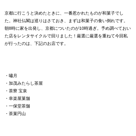
京都に行こうと決めたときに、一番惹かれたものが和菓子でし
た。神社仏閣は巡りはさておき、まずは和菓子の食い倒れです。
朝8時に家を出発し、京都についたのが10時過ぎ。予め調べておい
た店をレンタサイクルで回りました！厳選に厳選を重ねて今回私
が行ったのは、下記のお店です。
・嘯月
・加茂みたらし茶屋
・茶寮 宝泉
・幸楽屋菓舗
・一保堂茶舗
・茶菓円山