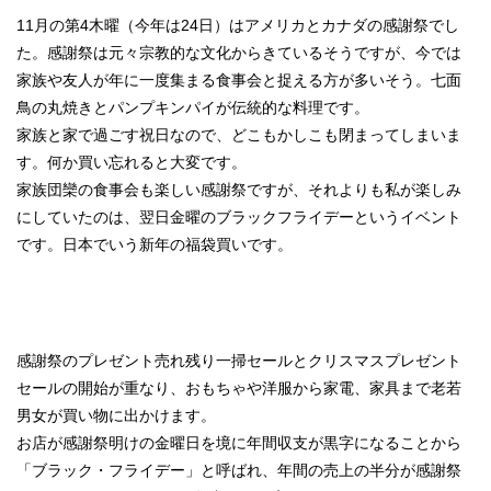
11月の第4木曜（今年は24日）はアメリカとカナダの感謝祭でし
た。感謝祭は元々宗教的な文化からきているそうですが、今では
家族や友人が年に一度集まる食事会と捉える方が多いそう。七面
鳥の丸焼きとパンプキンパイが伝統的な料理です。
家族と家で過ごす祝日なので、どこもかしこも閉まってしまいま
す。何か買い忘れると大変です。
家族団欒の食事会も楽しい感謝祭ですが、それよりも私が楽しみ
にしていたのは、翌日金曜のブラックフライデーというイベント
です。日本でいう新年の福袋買いです。
感謝祭のプレゼント売れ残り一掃セールとクリスマスプレゼント
セールの開始が重なり、おもちゃや洋服から家電、家具まで老若
男女が買い物に出かけます。
お店が感謝祭明けの金曜日を境に年間収支が黒字になることから
「ブラック・フライデー」と呼ばれ、年間の売上の半分が感謝祭