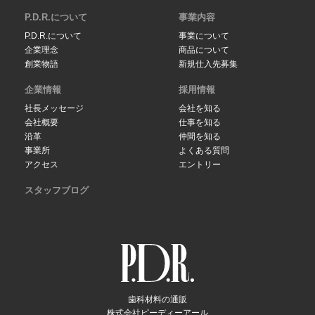
P.D.R.について
事業内容
P.D.R.について
事業について
企業理念
商品について
創業物語
新規仕入先募集
企業情報
採用情報
社長メッセージ
会社を知る
会社概要
仕事を知る
沿革
仲間を知る
事業所
よくある質問
アクセス
エントリー
スタッフブログ
歯科材料の通販
株式会社ピーディーアール