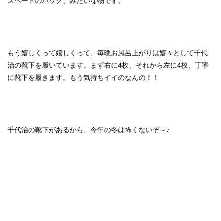
スペードのバッグ、みたいな物です。
もう嬉しくって嬉しくって、毎晩お風呂上がりは嬉々として千代
治の靴下を履いています。まず右に4枚、それから左に4枚、丁寧
に靴下を履きます。もう気持ちイイのなんの！！
千代治の靴下があるから、今年の冬は怖くないぞ～♪