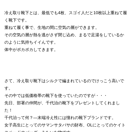
冷え取り靴下とは、最低でも4枚、スゴイ人だと10枚以上重ねて履
く靴下です。
重ねて履く事で、生地の間に空気の層ができます。
その空気の層が熱を逃がさず閉じ込め、まるで足湯をしているか
のように気持ちイイんです。
体中がポカポカしてきます。
さて、冷え取り靴下はシルクで編まれているのでけっこう高いで
す。
その中では低価格帯の靴下を使っていたのですが・・・
先日、部署の仲間が、千代治の靴下をプレゼントしてくれまし
た！
千代治って何？―末端冷え性には憧れの靴下ブランドです。
女子高生にとってのサマンサタバサの財布、OLにとってのケイト