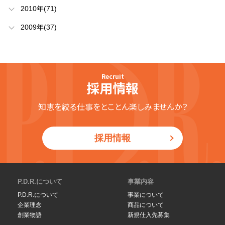
2010年(71)
2009年(37)
Recruit
採用情報
知恵を絞る仕事をとことん楽しみませんか？
採用情報
P.D.R.について
事業内容
P.D.R.について
事業について
企業理念
商品について
創業物語
新規仕入先募集