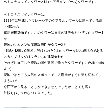
ペトロナスツインタワーとKL(クアラルンプール)タワーです。
ペトロナスツインタワーは、
1998年に完成したマレーシアのクアラルンプールに建っている高
さ452mの
超高層建築物です。このタワーは日本の建設会社ハザマがタワー1
を
韓国のサムスン物産建設部門がタワー2を
41階と42階の2箇所に設けられた2本のタワーを結ぶ連絡橋である
スカイブリッジはフランスの建築会社が、
それぞれ施工した複数の国が共同で作ったタワーです。(Wikipedia
より)
現地ではとても人気のスポットで、入場券がすぐに売り切れてし
まうので、
今回下から見ることしかできませんでしたが、とても高く、
外観もおしゃれなつくりでした。