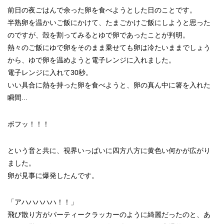
前日の夜ごはんで余った卵を食べようとした日のことです。
半熟卵を温かいご飯にかけて、たまごかけご飯にしようと思った
のですが、殻を割ってみるとゆで卵であったことが判明。
熱々のご飯にゆで卵をそのまま乗せても卵は冷たいままでしょう
から、ゆで卵を温めようと電子レンジに入れました。
電子レンジに入れて30秒。
いい具合に熱を持った卵を食べようと、卵の真ん中に箸を入れた
瞬間...
ボフッ！！！
という音と共に、視界いっぱいに四方八方に黄色い何かが広がり
ました。
卵が見事に爆発したんです。
「アハハハハハ！！」
飛び散り方がパーティークラッカーのように綺麗だったのと、あ