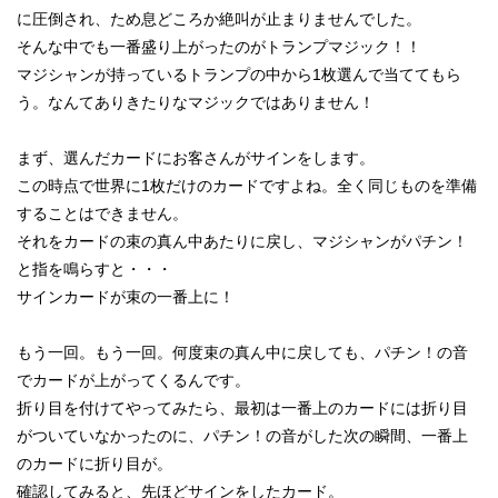
に圧倒され、ため息どころか絶叫が止まりませんでした。
そんな中でも一番盛り上がったのがトランプマジック！！
マジシャンが持っているトランプの中から1枚選んで当ててもら
う。なんてありきたりなマジックではありません！
まず、選んだカードにお客さんがサインをします。
この時点で世界に1枚だけのカードですよね。全く同じものを準備
することはできません。
それをカードの束の真ん中あたりに戻し、マジシャンがパチン！
と指を鳴らすと・・・
サインカードが束の一番上に！
もう一回。もう一回。何度束の真ん中に戻しても、パチン！の音
でカードが上がってくるんです。
折り目を付けてやってみたら、最初は一番上のカードには折り目
がついていなかったのに、パチン！の音がした次の瞬間、一番上
のカードに折り目が。
確認してみると、先ほどサインをしたカード。