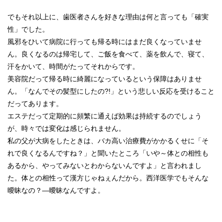
でもそれ以上に、歯医者さんを好きな理由は何と言っても「確実
性」でした。
風邪をひいて病院に行っても帰る時にはまだ良くなっていませ
ん。良くなるのは帰宅して、ご飯を食べて、薬を飲んで、寝て、
汗をかいて、時間がたってそれからです。
美容院だって帰る時に綺麗になっているという保障はありませ
ん。「なんでその髪型にしたの?!」という悲しい反応を受けること
だってあります。
エステだって定期的に頻繁に通えば効果は持続するのでしょう
が、時々では変化は感じられません。
私の父が大病をしたときは、バカ高い治療費がかかるくせに「そ
れで良くなるんですね？」と聞いたところ「いや～体との相性も
あるから、やってみないとわからないんですよ」と言われまし
た。体との相性って漢方じゃねぇんだから。西洋医学でもそんな
曖昧なの？―曖昧なんですよ。