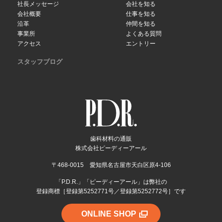
社長メッセージ
会社を知る
会社概要
仕事を知る
沿革
仲間を知る
事業所
よくある質問
アクセス
エントリー
スタッフブログ
歯科材料の通販
株式会社ピーディーアール
〒468-0015 愛知県名古屋市天白区原4-106
「P.D.R.」「ピーディーアール」は弊社の
登録商標［登録第5252771号／登録第5252772号］です
ONLINE SHOP