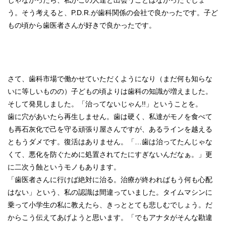
じゃなかったら、私がこの人達と出会うことはなかったでしょ
う。そう考えると、P.D.R.が歯科関係の会社で良かったです。子ど
もの頃から歯医者さんが好きで良かったです。
さて、歯科市場で働かせていただくようになり（まだ何も知らな
いに等しいものの）子どもの頃よりは歯科の知識が増えました。
そして発見しました。「治ってないじゃん!!」ということを。
歯に穴があいたら再生しません。歯は硬く、私達がモノを食べて
も再石灰化で己を守る頑張り屋さんですが、あるラインを越える
ともうダメです。復活はありません。「…歯は治ってたんじゃな
くて、悪化を防ぐために処置されてたにすぎないんだなぁ。」更
に二次う蝕というモノもあります。
「歯医者さんに行けば絶対に治る。治療が終わればもう何も心配
はない」という、私の認識は間違っていました。タイムマシンに
乗って小学生の私に教えたら、きっととても悲しむでしょう。だ
からこう伝えてあげようと思います。「でもアナタがそんな勘違