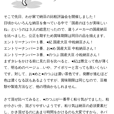
そこで先日、わが家で納豆の比較評論会を開催しました！
日頃からいろんな納豆を食べている中で「国産のほうが美味しい
ね」というのは３人の総意だったので、
違うメーカーの国産納豆
を比べました。公正を期すため賞味期限は同日の品を揃えます。
エントリーナンバー１番、●紀 国産大豆 中粒納豆さん！
エントリーナンバー２番、お●め 国産大豆 中粒納豆さん！
エントリーナンバー３番、●のつぶ 国産大豆 小粒納豆さん！
まずタレをかける前に見た目を比べると、●紀は際立って色が薄く
て、明るめのベージュ…いや、アイボリーと言っても
良いくらい
です。対して、お●めと●のつぶは濃い茶色です。発酵が進むほど
色は濃くなる説もあるようですが、
賞味期限は同じなので、豆種
類や製造方法など、他の理由かもしれません。
さて混ぜ比べてみると、●のつぶが一番早く粘り気がでました。粒
が小さい分、混ざりやすいようです。粘り気は納豆の
必須要素だ
し、かき混ぜるのにあまり時間をかけるのも大変ですから、ネバ