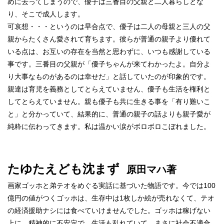
めに去ってしまうので、優子は三番目の父親と二人
暮らしとな
り、そこで成人します。
可哀想・・・というのは早合点で、優子は二人の母親と三人の父
親からたくさん愛されて
育ちます。彼らが普通の親子より優れて
いる点は、お互いの存在を当然と思わずに、いつも感謝している
事です。三番目の父親が「優子ちゃんが来てわかったよ。自分よ
り大事なものがあるのは幸せだ」と話していたのが印象的です。
親達は育児を義務としてとらえていません、優子も生活を権利と
してとらえていません。親も優子も共に生きる事を「有り難いこ
と」と分かっていて、結果的に、普通の親子の話よりも親子愛が
純粋に伝わってきます。私は温かい涙がボロボロこぼれました。
たゆたえども沈まず
原田マハ著
画家ゴッホと弟テオをめぐる実話に基づいた物語です。今では100
億円の値がつくゴッホは、生存中は1枚しか絵が売れなくて、テオ
の経済援助ナシには食べていけませんでした。ゴッホは稼げない
上に、精神的に不安定で、生活も乱れていて、まさに
社会不適合