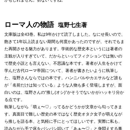
ローマ人の物語
塩野七生著
文庫版は全43巻。私は9年かけて読了しました。なにせ長いので、
飽きて1年以上読まない期間も何度かあったのですが、それでもま
た再開させる魅力があります。学術的な歴史本というには著者の
主観が入りすぎていて、だからといってフィクション
では無いの
で歴史小説とも言えない、不思議な本です。著者が人生をかけて
学んだ古代ローマ帝国について、著者が書きたい
ように執筆し
た、塩野さんならではの本です。ハンニバルやカエサルなど誰も
が「名前だけは知っている」ような人物も多く
登場しますが、面
白いのは、塩野さんの"推し(オシ)”かそうでないかがハッキリ分か
る点です。
執筆しながら「萌ぇ〜♡」ってるかどうかが文章から匂ってきま
す。真面目で難しい歴史の本ではなく歴史オタク女子が萌えなが
ら推しを語る本、と気軽に手にとってほしいです。実際に私も、
読みながら手で床をバシバシ叩いて「あぁ〜♡」と身悶えする事