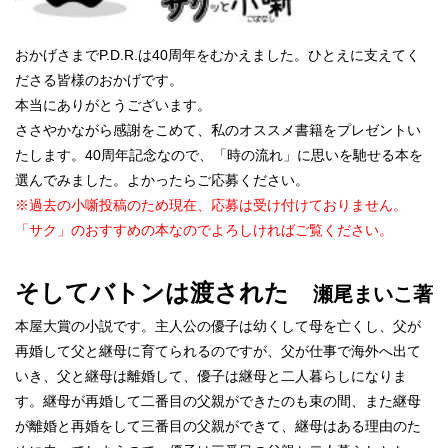
おかげさまでP.D.R.は40周年をむかえました。ひとえに支えてく
ださる皆様のおかげです。
本当にありがとうございます。
ささやかながら感謝をこめて、私のオススメ書籍をプレゼントい
たします。40周年記念なので、
「時の流れ」に思いを馳せる本を
選んでみました。よかったらご応募ください。
※過去の小噺投稿のため現在、応募は受け付けておりません。
「サク」のおすすめの本なのでよろしければご覧ください。
そしてバトンは渡された
瀬尾まいこ著
本屋大賞の小説です。主人公の優子は幼くして母を亡くし、父が
再婚して父と継母に育てられるのですが、父が仕事で海外へ出て
いき、父と継母は離婚して、優子は継母と二人暮らしになりま
す。継母が再婚して二番目の父親ができたのも束の間、
また継母
が離婚と再婚をして三番目の父親ができて、継母はある理由のた