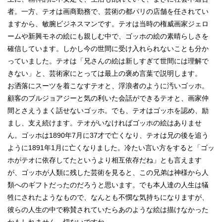
者。一方、テオは画商勤務で、芸術の都パリの店舗を任されてい
ますから、敏腕ビジネスマンです。テオは当時の権威画家ジェロ
ームや新興モネの絵にも親しむ中で、ゴッホの絵の素晴らしさを
確信しています。しかし今の世間に受け入れられないことも分か
っていました。テオは「兄さんの絵は新しすぎて世間には理解で
きない」と、芸術家にとっては最上の褒め言葉で説明します。
お洒落にスーツを着こなすテオと、浮浪者のように汚いゴッホ。
顧客のブルジョアジーと気の利いた会話ができるテオと、画家仲
間とさえうまく話せないゴッホ。でも、テオはゴッホを認め、励
まし、支え続けます。テオがいなければゴッホの絵はありませ
ん。ゴッホは1890年7月に37才で亡くなり、テオは兄の後を追う
ように1891年1月に亡くなりました。冷たい言い方をすると
「ゴッ
ホがテオに依存してたというより相互依存だね」とも言えます
が、ゴッホが人類に残した芸術を見ると、この兄弟は神様から人
類へのギフトだったのだろうと思います。でも本人達の人生は犠
牲にされたようなもので、なんとも不憫な気持ちに
なりますが、
彼らの人生の中で称賛されていたらあのような絵は描けなかった
かもしれません。切ないですね。