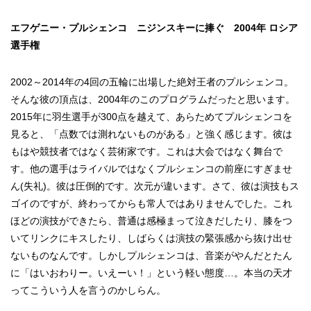
エフゲニー・プルシェンコ ニジンスキーに捧ぐ 2004年 ロシア
選手権
2002～2014年の4回の五輪に出場した絶対王者のプルシェンコ。
そんな彼の頂点は、2004年のこのプログラムだったと思います。
2015年に羽生選手が300点を越えて、あらためてプルシェンコを
見ると、「点数では測れないものがある」と強く感じます。彼は
もはや競技者ではなく芸術家です。これは大会ではなく舞台で
す。他の選手はライバルではなくプルシェンコの前座にすぎませ
ん(失礼)。彼は圧倒的です。次元が違います。さて、彼は演技もス
ゴイのですが、終わってからも常人ではありませんでした。これ
ほどの演技ができたら、普通は感極まって泣きだしたり、膝をつ
いてリンクにキスしたり、しばらくは演技の緊張感から抜け出せ
ないものなんです。しかしプルシェンコは、音楽がやんだとたん
に「はいおわりー。いえーい！」という軽い態度…。本当の天才
ってこういう人を言うのかしらん。