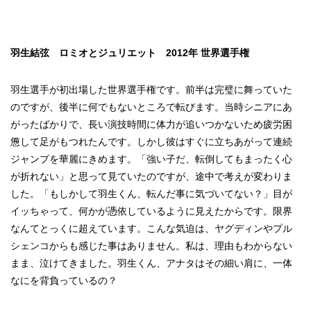
羽生結弦 ロミオとジュリエット 2012年 世界選手権
羽生選手が初出場した世界選手権です。前半は完璧に舞っていた
のですが、後半に何でもないところで転びます。当時シニアにあ
がったばかりで、長い演技時間に体力が追いつかないため疲労困
憊して足がもつれたんです。しかし彼はすぐに立ちあがって連続
ジャンプを華麗にきめます。「強い子だ、転倒してもまったく心
が折れない」と思って見ていたのですが、途中で考えが変わりま
した。「もしかして羽生くん、転んだ事に気づいてない？」目が
イッちゃって、何かが憑依しているように見えたからです。限界
なんてとっくに超えています。こんな気迫は、ヤグディンやプル
シェンコからも感じた事はありません。私は、理由もわからない
まま、泣けてきました。羽生くん、アナタはその細い肩に、一体
なにを背負っているの？