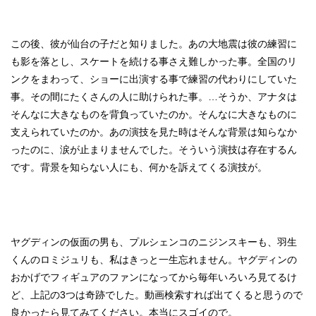
この後、彼が仙台の子だと知りました。あの大地震は彼の練習に
も影を落とし、スケートを続ける事さえ難しかった事。全国のリ
ンクをまわって、ショーに出演する事で練習の代わりにしていた
事。その間にたくさんの人に助けられた事。…そうか、アナタは
そんなに大きなものを背負っていたのか。そんなに大きなものに
支えられていたのか。あの演技を見た時はそんな背景は知らなか
ったのに、涙が止まりませんでした。そういう演技は存在するん
です。背景を知らない人にも、何かを訴えてくる演技が。
ヤグディンの仮面の男も、プルシェンコのニジンスキーも、羽生
くんのロミジュリも、私はきっと一生忘れません。ヤグディンの
おかげでフィギュアのファンになってから毎年いろいろ見てるけ
ど、上記の3つは奇跡でした。動画検索すれば出てくると思うので
良かったら見てみてください。本当にスゴイので。