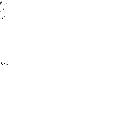
まし
用の
こと
ていま