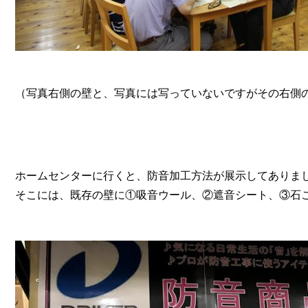
（写真右側の壁と、写真には写っていないですがその右側
ホームセンターに行くと、防音加工方法が展示してありま
そこには、既存の壁に①吸音ウール、②遮音シート、③石