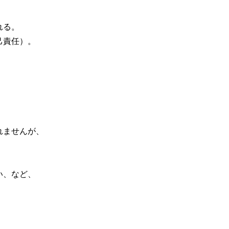
。
れる。
己責任）。
れませんが、
い、など、