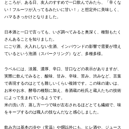
ところが、ある日、友人のすすめで一口飲んでみたら、「辛くな
い！フルーツが入ってるみたいに甘い！」と想定外に美味しく、
ハマるきっかけとなりました。
日本酒と一口で言っても、いざ調べてみると奥深く、種類もたく
さんあることを知りました。
にごり酒、火入れしない生酒、インバウンドの影響で需要が増え
ているという泡酒（スパークリング）など、多種多様。
ラベルには、淡麗、濃厚、辛口、甘口などの表示がありますが、
実際に飲んでみると、酸味、甘み、辛味、苦み、渋みなど、言葉
で表現するのはとても難しいくらい複雑です。この味の違いは、
お米やお水、酵母の種類に加え、各酒蔵の杜氏と蔵人たちの技術
によって生まれているようです。
米の洗い方、蒸し方一つで味が左右されるほどとても繊細で、味
をキープするのは職人の技なんだなと感心しました。
飲み方は基本の冷や（常温）や燗以外にも、ヒレ酒や、ジュース